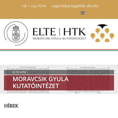
+36 1 224 6700
mgyi.titkarsag@htk.elte.hu
HÍREK