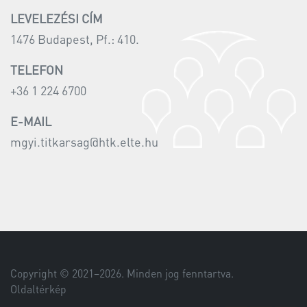
LEVELEZÉSI CÍM
1476 Budapest, Pf.: 410.
TELEFON
+36 1 224 6700
E-MAIL
mgyi.titkarsag@htk.elte.hu
Copyright © 2021–
2026
. Minden jog fenntartva.
Oldaltérkép