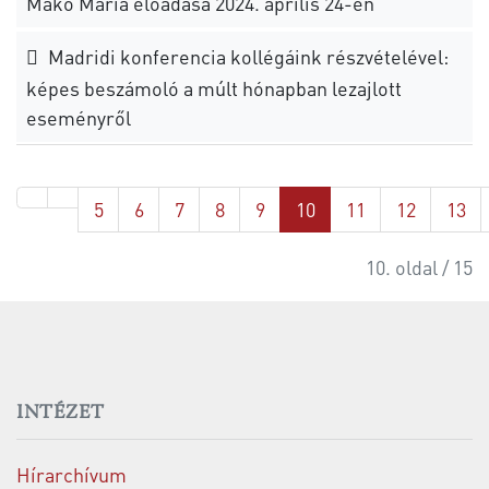
Makó Mária előadása 2024. április 24-én
Madridi konferencia kollégáink részvételével:
képes beszámoló a múlt hónapban lezajlott
eseményről
5
6
7
8
9
10
11
12
13
10. oldal / 15
INTÉZET
Hírarchívum