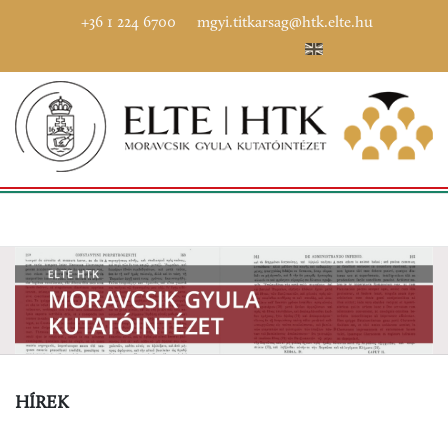
+36 1 224 6700
mgyi.titkarsag@htk.elte.hu
HÍREK