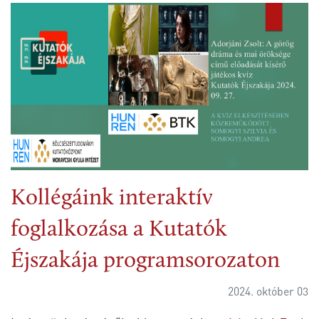
Kollégáink interaktív
foglalkozása a Kutatók
Éjszakája programsorozaton
2024. október 03