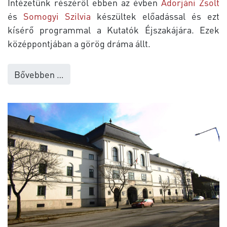
Intézetünk részéről ebben az évben
Adorjáni Zsolt
és
Somogyi Szilvia
készültek előadással és ezt
kísérő programmal a Kutatók Éjszakájára. Ezek
középpontjában a görög dráma állt.
Bővebben …