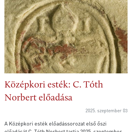
Középkori esték: C. Tóth
Norbert előadása
2025. szeptember 03
A Középkori esték előadássorozat első őszi
előadását C. Tóth Norbert tartja 2025. szeptember