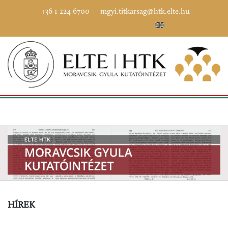
+36 1 224 6700
mgyi.titkarsag@htk.elte.hu
HÍREK