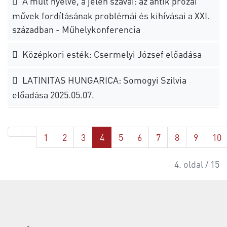
A múlt nyelve, a jelen szavai: az antik prózai
művek fordításának problémái és kihívásai a XXI.
században - Műhelykonferencia
Középkori esték: Csermelyi József előadása
LATINITAS HUNGARICA: Somogyi Szilvia
előadása 2025.05.07.
1
2
3
4
5
6
7
8
9
10
4. oldal / 15