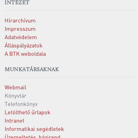
INTÉZET
Hírarchívum
Impresszum
Adatvédelem
Álláspályázatok
A BTK weboldala
MUNKATÁRSAKNAK
Webmail
Könyvtár
Telefonkönyv
Letölthető űrlapok
Intranet
Informatikai segédletek
Üzemeltetés, házirend