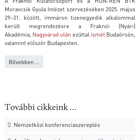
A Fraknói Kutatócsoport és a HUN-REN BTK
Moravcsik Gyula Intézet szervezésében 2025. május
29–31. között, immáron tizenegyedik alkalommal
került megrendezésre a Fraknói (Nyári)
Akadémia,
Nagyvárad után
ezúttal
ismét
Budaörsön,
valamint először Budapesten.
Bővebben …
További cikkeink …
Nemzetközi konferenciaszereplés