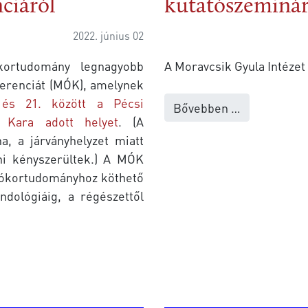
ciáról
kutatószeminár
2022. június 02
ortudomány legnagyobb
A Moravcsik Gyula Intéze
erenciát (MÓK), amelynek
és 21. között a Pécsi
Bővebben …
 Kara adott helyet
. (A
a, a járványhelyzet miatt
ni kényszerültek.) A MÓK
az ókortudományhoz köthető
ndológiáig, a régészettől