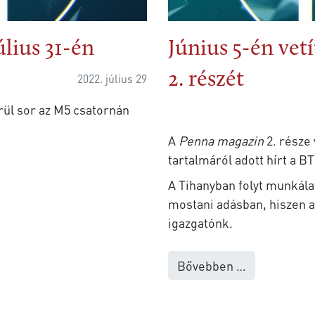
úlius 31-én
Június 5-én vet
2. részét
2022. július 29
rül sor az M5 csatornán
A
Penna magazin
2. része
tartalmáról adott hírt a B
A Tihanyban folyt munkála
mostani adásban, hiszen a
igazgatónk.
Bővebben …