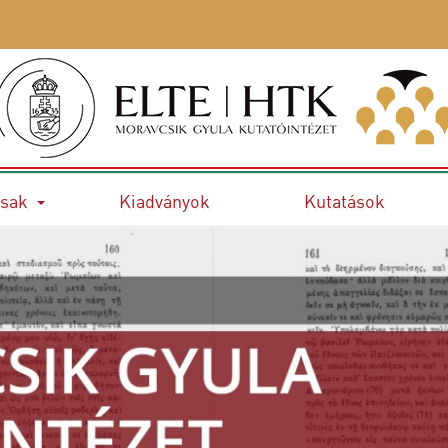
sak
Kiadványok
Kutatások