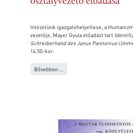
osztályvezető előadása
Intézetünk igazgatóhelyettese, a Humanizm
vezetője, Mayer Gyula előadást tart
Identif
Schreiberhand des Janus Pannonius
címmel
14.50-kor.
Bővebben …