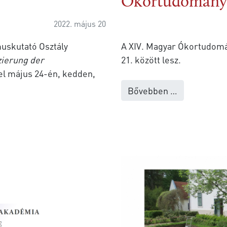
Ókortudományi
2022. május 20
uskutató Osztály
A XIV. Magyar Ókortudomá
izierung der
21. között lesz.
 május 24-én, kedden,
Bővebben …