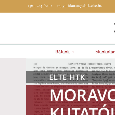
+36 1 224 6700
mgyi.titkarsag@htk.elte.hu
Rólunk
Munkatár