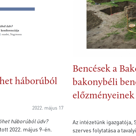
Bencések a Bak
jöhet háborúból
bakonybéli ben
előzményeinek 
2022. május 17
jöhet háborúból üdv?
Az intézetünk igazgatója,
tott 2022. május 9-én.
szerves folytatása a tavaly