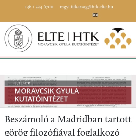
+36 1 224 6700
mgyi.titkarsag@htk.elte.hu
Beszámoló a Madridban tartott
görög filozófiával foglalkozó