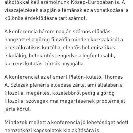
alkotókkal kell számolnunk Közép-Európában is. A
visszajelzések alapján a témának ez a vonatkozása is
különös érdeklődésre tart számot.
A konferencia három napján számos előadás
hangzott el a görög filozófia minden korszakáról a
preszókratikus kortól a jelentős hellenisztikus
iskolákig, betekintést engedve a legfontosabb,
kurrens kutatási témák anyagába.
A konferenciát az elismert Platón-kutató, Thomas
A. Szlezák plenáris előadása zárta, ami általában a
filozófiai megértés, közelebbről pedig a görög
filozófiai szövegek mai megértésének problémáját
járta körül.
Mindezek mellett a konferencia jó lehetőséget adott
nemzetközi kapcsolatok kialakítására is.