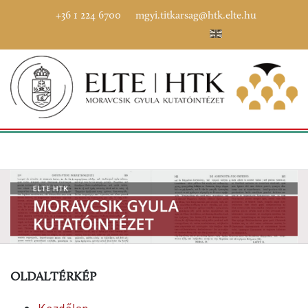
+36 1 224 6700
mgyi.titkarsag@htk.elte.hu
OLDALTÉRKÉP
Kezdőlap