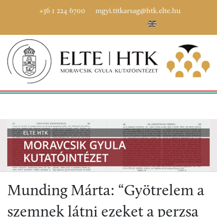
+36 1 224 6700
mgyi.titkarsag@htk.elte.hu
Munding Márta: “Gyötrelem a
szemnek látni ezeket a perzsa