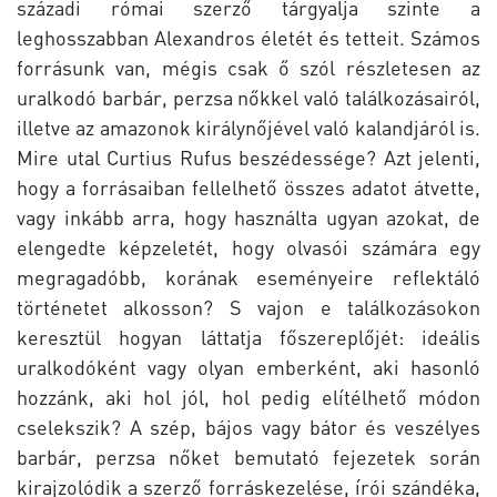
századi római szerző tárgyalja szinte a
leghosszabban Alexandros életét és tetteit. Számos
forrásunk van, mégis csak ő szól részletesen az
uralkodó barbár, perzsa nőkkel való találkozásairól,
illetve az amazonok királynőjével való kalandjáról is.
Mire utal Curtius Rufus beszédessége? Azt jelenti,
hogy a forrásaiban fellelhető összes adatot átvette,
vagy inkább arra, hogy használta ugyan azokat, de
elengedte képzeletét, hogy olvasói számára egy
megragadóbb, korának eseményeire reflektáló
történetet alkosson? S vajon e találkozásokon
keresztül hogyan láttatja főszereplőjét: ideális
uralkodóként vagy olyan emberként, aki hasonló
hozzánk, aki hol jól, hol pedig elítélhető módon
cselekszik? A szép, bájos vagy bátor és veszélyes
barbár, perzsa nőket bemutató fejezetek során
kirajzolódik a szerző forráskezelése, írói szándéka,