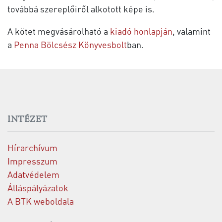
továbbá szereplőiről alkotott képe is.
A kötet megvásárolható a
kiadó honlapján
, valamint
a
Penna Bölcsész Könyvesbolt
ban.
INTÉZET
Hírarchívum
Impresszum
Adatvédelem
Álláspályázatok
A BTK weboldala