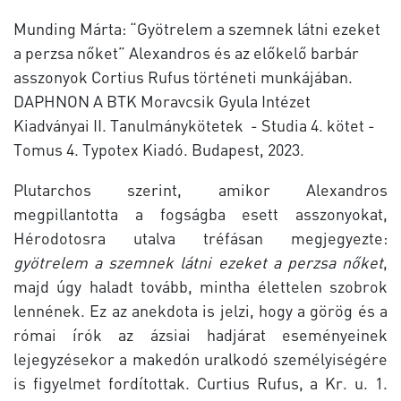
Munding Márta: “Gyötrelem a szemnek látni ezeket
a perzsa nőket” Alexandros és az előkelő barbár
asszonyok Cortius Rufus történeti munkájában.
DAPHNON A BTK Moravcsik Gyula Intézet
Kiadványai II. Tanulmánykötetek - Studia 4. kötet -
Tomus 4. Typotex Kiadó. Budapest, 2023.
Plutarchos szerint, amikor Alexandros
megpillantotta a fogságba esett asszonyokat,
Hérodotosra utalva tréfásan megjegyezte:
gyötrelem a szemnek látni ezeket a perzsa nőket
,
majd úgy haladt tovább, mintha élettelen szobrok
lennének. Ez az anekdota is jelzi, hogy a görög és a
római írók az ázsiai hadjárat eseményeinek
lejegyzésekor a makedón uralkodó személyiségére
is figyelmet fordítottak. Curtius Rufus, a Kr. u. 1.