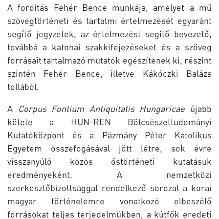
A fordítás Fehér Bence munkája, amelyet a mű
szövegtörténeti és tartalmi értelmezését egyaránt
segítő jegyzetek, az értelmezést segítő bevezető,
továbbá a katonai szakkifejezéseket és a szöveg
forrásait tartalmazó mutatók egészítenek ki, részint
szintén Fehér Bence, illetve Kákóczki Balázs
tollából.
A
Corpus Fontium Antiquitatis Hungaricae
újabb
kötete a HUN-REN Bölcsészettudományi
Kutatóközpont és a Pázmány Péter Katolikus
Egyetem összefogásával jött létre, sok évre
visszanyúló közös őstörténeti kutatásuk
eredményeként. A nemzetközi
szerkesztőbizottsággal rendelkező sorozat a korai
magyar történelemre vonatkozó elbeszélő
forrásokat teljes terjedelmükben, a kútfők eredeti