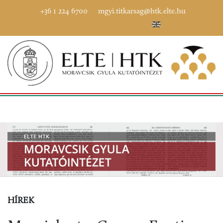
+36 1 224 6700
mgyi.titkarsag@htk.elte.hu
HÍREK