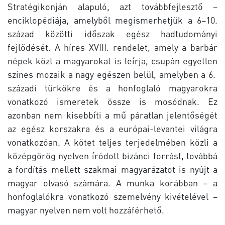
Stratégikonján alapuló, azt továbbfejlesztő –
enciklopédiája, amelyből megismerhetjük a 6–10.
század közötti időszak egész hadtudományi
fejlődését. A híres XVIII. rendelet, amely a barbár
népek közt a magyarokat is leírja, csupán egyetlen
színes mozaik a nagy egészen belül, amelyben a 6.
századi türkökre és a honfoglaló magyarokra
vonatkozó ismeretek össze is mosódnak. Ez
azonban nem kisebbíti a mű páratlan jelentőségét
az egész korszakra és a európai-levantei világra
vonatkozóan. A kötet teljes terjedelmében közli a
középgörög nyelven íródott bizánci forrást, továbbá
a fordítás mellett szakmai magyarázatot is nyújt a
magyar olvasó számára. A munka korábban – a
honfoglalókra vonatkozó szemelvény kivételével –
magyar nyelven nem volt hozzáférhető.