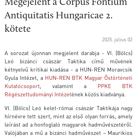
Megejelent a Corpus Fontium
Antiquitatis Hungaricae 2.
kötete
2025. július 02
A sorozat újonnan megjelent darabja - VI. (Bölcs)
Leó bizánci császár Taktika című művének
kétnyelvű kritikai kiadása - a HUN-REN Moravcsik
Gyula Intézet, a
HUN-REN BTK Magyar Őstörténeti
Kutatócsoport
, valamint a
PPKE BTK
Régészettudományi Intézet
ének közös kiadványa.
VI. (Bölcs) Leó kelet-római császár Taktikája nagy
hírnévre tett szert, mint az első olyan forrás, amely
leírást ad a honfoglaló magyarok hadművészetéről.
Valójában a mű a bizánci hadművészet – Maurikios