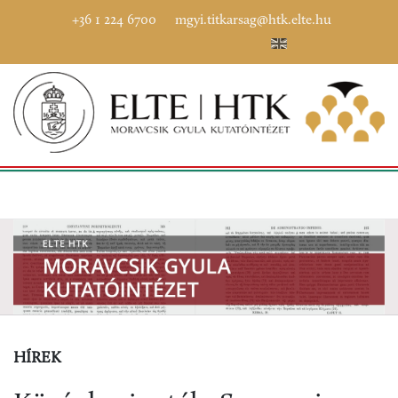
+36 1 224 6700
mgyi.titkarsag@htk.elte.hu
HÍREK