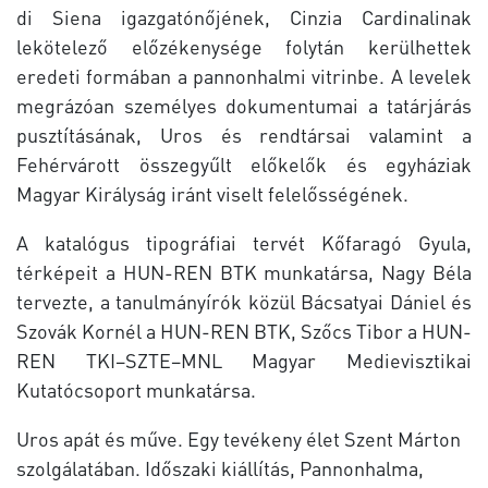
di Siena igazgatónőjének, Cinzia Cardinalinak
lekötelező előzékenysége folytán kerülhettek
eredeti formában a pannonhalmi vitrinbe. A levelek
megrázóan személyes dokumentumai a tatárjárás
pusztításának, Uros és rendtársai valamint a
Fehérvárott összegyűlt előkelők és egyháziak
Magyar Királyság iránt viselt felelősségének.
A katalógus tipográfiai tervét Kőfaragó Gyula,
térképeit a HUN-REN BTK munkatársa, Nagy Béla
tervezte, a tanulmányírók közül Bácsatyai Dániel és
Szovák Kornél a HUN-REN BTK, Szőcs Tibor a HUN-
REN TKI–SZTE–MNL Magyar Medievisztikai
Kutatócsoport munkatársa.
Uros apát és műve. Egy tevékeny élet Szent Márton
szolgálatában. Időszaki kiállítás, Pannonhalma,