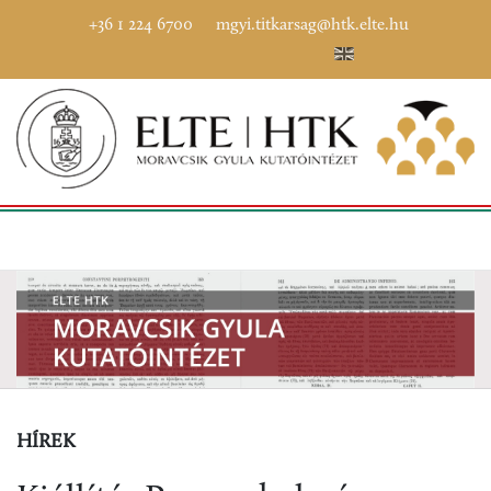
+36 1 224 6700
mgyi.titkarsag@htk.elte.hu
HÍREK