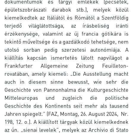
dokumentumok és tárgyi emlékek (pecsétek,
épületszobrászati darabok stb.), melyek közül
kiemelkedtek az Itáliától és Rómától a Szentföldig
terjedő világlátottsága, az írásbeliség iránti
érzékenysége, valamint az új francia gótikára is
tekintő műveltsége és a gazdálkodó tehetsége, nem
utolsó sorban pedig szerzetesi autonómiája. A
kiállítás kapcsán ismertetés látott napvilágot a
Frankfurter Allgemeine Zeitung Feuilleton-
rovatában, amely kiemeli: „Die Ausstellung macht
auch in diesem sinne bewusst, wie sehr die
Geschichte von Pannonhalma die Kulturgeschichte
Mitteleuropas und zugleich die politische
Geschichte des Kontinents seit mehr als tausend
Jahren spiegelt.” (FAZ, Montag, 26. August 2024, Nr.
198, 12. o.). A kiállított tárgyak közül kiemelkednek
az ún. „sienai levelek”, melyek az Archivio di Stato