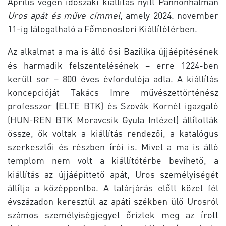
Április végén időszaki kiállítás nyílt Pannonhalmán
Uros apát és műve
címmel
, amely 2024. november
11-ig látogatható a Főmonostori Kiállítótérben.
Az alkalmat a ma is álló ősi Bazilika újjáépítésének
és harmadik felszentelésének – erre 1224-ben
került sor – 800 éves évfordulója adta. A kiállítás
koncepcióját Takács Imre művészettörténész
professzor (ELTE BTK) és Szovák Kornél igazgató
(HUN-REN BTK Moravcsik Gyula Intézet) állították
össze, ők voltak a kiállítás rendezői, a katalógus
szerkesztői és részben írói is. Mivel a ma is álló
templom nem volt a kiállítótérbe bevihető, a
kiállítás az újjáépíttető apát, Uros személyiségét
állítja a középpontba. A tatárjárás előtt közel fél
évszázadon keresztül az apáti székben ülő Urosról
számos személyiségjegyet őriztek meg az írott