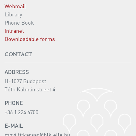
Webmail
Library
Phone Book
Intranet
Downloadable forms
CONTACT
ADDRESS
H-1097 Budapest
Tóth Kálmán street 4.
PHONE
+36 1 224 6700
E-MAIL
mgyi.titkarsag@htk.elte.hu