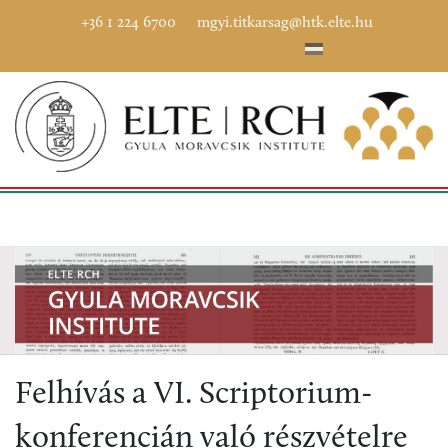
+36 1 224 6700
mgyi.titkarsag@htk.elte.hu
Felhívás a VI. Scriptorium-
konferencián való részvételre