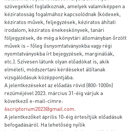
szövegekkel foglalkoznak, amelyek valamiképpen a
kéziratosság fogalmához kapcsolódnak (kódexek,
kéziratos művek, feljegyzések, kéziratos áhítati
irodalom, kéziratos énekeskönyvek, tanári
följegyzések, de még a könyvtári állományban őrzött
művek is – főleg ősnyomtatványokba vagy régi
nyomtatványokba írt bejegyzések, margináliák,
etc.). Szívesen látunk olyan előadókat is, akik
elméleti, módszertani kérdéseket állítanak
vizsgálódásuk középpontjába.
A jelentkezéseket az előadás rövid (800-1000n)
rezüméjével 2023. március 31-éig várjuk a
következő e-mail-címre:
6scriptorium2023@gmail.com
.
A jelentkezőket április 10-éig értesítjük előadásuk
befogadásáról. Ha lehetőség nyílik