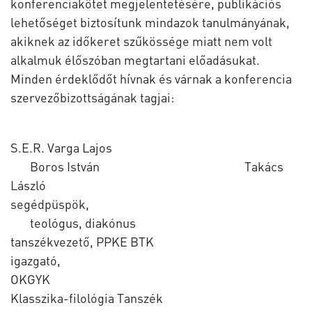
konferenciakötet megjelentetésére, publikációs
lehetőséget biztosítunk mindazok tanulmányának,
akiknek az időkeret szűkössége miatt nem volt
alkalmuk élőszóban megtartani előadásukat.
Minden érdeklődőt hívnak és várnak a konferencia
szervezőbizottságának tagjai:
S.E.R. Varga Lajos
Boros István Takács
László
segédpüspök,
teológus, diakónus
tanszékvezető, PPKE BTK
igazgató,
OKG
Klasszika-filológia Tanszék