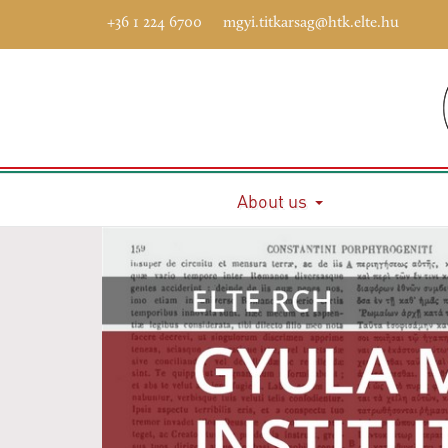
+36 1 224 6700
mgyi.titkarsag@htk.elte.hu
About us